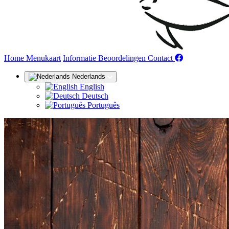
(huidige)
Home
Menukaart
Informatie
Beoordelingen
Contact
Nederlands
English
Deutsch
Português