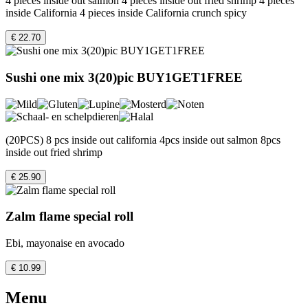
4 pieces inside out salmon 4 pieces inside out fried shrimp 4 pieces
inside California 4 pieces inside California crunch spicy
€ 22.70
Sushi one mix 3(20)pic BUY1GET1FREE
(20PCS) 8 pcs inside out california 4pcs inside out salmon 8pcs
inside out fried shrimp
€ 25.90
Zalm flame special roll
Ebi, mayonaise en avocado
€ 10.99
Menu