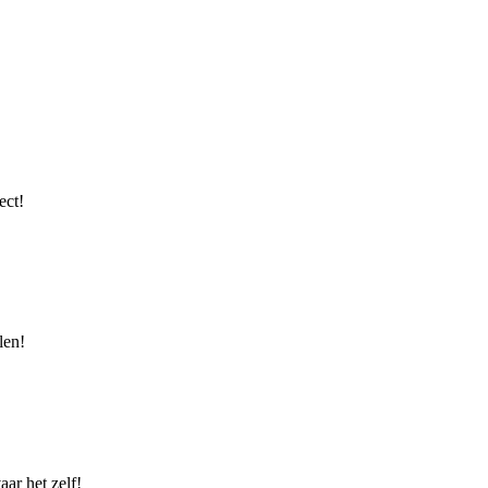
ect!
len!
ar het zelf!