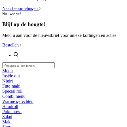
Naar beoordelingen
Nieuwsbrief
Blijf op de hoogte!
Meld u aan voor de nieuwsbrief voor unieke kortingen en acties!
Bestellen
Menu
Inside out
Nigiri
Futo maki
Special roll
Combi menu
Warme gerechten
Handroll
Poke bowl
Salad
Maki
Saus