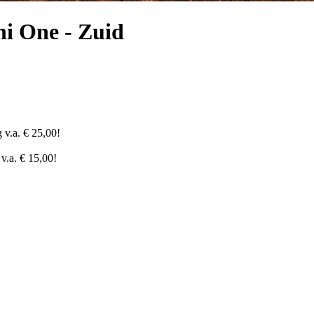
hi One - Zuid
 v.a. € 25,00!
v.a. € 15,00!